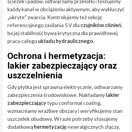
ścieżek i padów, odtwarzamy przelotki i testujemy
każdy kanał w obciążeniu aktywnym, aby wykluczyć
„ukryte” zwarcia. Kontrolujemy też sekcję
referencyjnego zasilania 5 V dla
czujników ciśnień
,
bo jej stabilność bywa krytyczna dla prawidłowej
pracy całego
układu hydraulicznego
.
Ochrona i hermetyzacja:
lakier zabezpieczający oraz
uszczelnienia
Gdy płytka jest sprawna elektrycznie, odtwarzamy
zabezpieczenia środowiskowe. Nakładamy
lakier
zabezpieczający
typu conformal coating,
wzmacniamy wrażliwe obszary i weryfikujemy stan
uszczelek obudowy. W razie potrzeby stosujemy
dodatkową
hermetyzację
newralgicznych złączy,