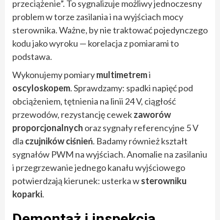
przeciążenie”. To sygnalizuje możliwy jednoczesny
problem w torze zasilania i na wyjściach mocy
sterownika. Ważne, by nie traktować pojedynczego
kodu jako wyroku — korelacja z pomiarami to
podstawa.
Wykonujemy pomiary
multimetrem
i
oscyloskopem
. Sprawdzamy: spadki napięć pod
obciążeniem, tętnienia na linii 24 V, ciągłość
przewodów, rezystancję cewek
zaworów
proporcjonalnych
oraz sygnały referencyjne 5 V
dla
czujników ciśnień
. Badamy również kształt
sygnałów PWM na wyjściach. Anomalie na zasilaniu
i przegrzewanie jednego kanału wyjściowego
potwierdzają kierunek: usterka w
sterowniku
koparki
.
Demontaż i inspekcja