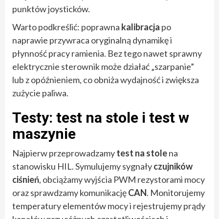
punktów joysticków.
Warto podkreślić: poprawna
kalibracja
po
naprawie przywraca oryginalną dynamikę i
płynność pracy ramienia. Bez tego nawet sprawny
elektrycznie sterownik może działać „szarpanie”
lub z opóźnieniem, co obniża wydajność i zwiększa
zużycie paliwa.
Testy: test na stole i test w
maszynie
Najpierw przeprowadzamy
test na stole
na
stanowisku HIL. Symulujemy sygnały
czujników
ciśnień
, obciążamy wyjścia PWM rezystorami mocy
oraz sprawdzamy komunikację
CAN
. Monitorujemy
temperatury elementów mocy i rejestrujemy prądy
kanałów przy różnych częstotliwościach i