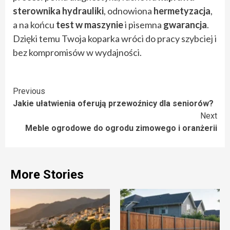
sterownika hydrauliki
, odnowiona
hermetyzacja
,
a na końcu
test w maszynie
i pisemna
gwarancja
.
Dzięki temu Twoja koparka wróci do pracy szybciej i
bez kompromisów w wydajności.
Continue
Previous
Jakie ułatwienia oferują przewoźnicy dla seniorów?
Reading
Next
Meble ogrodowe do ogrodu zimowego i oranżerii
More Stories