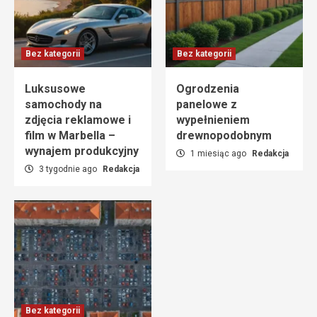
Bez kategorii
Bez kategorii
Luksusowe
Ogrodzenia
samochody na
panelowe z
zdjęcia reklamowe i
wypełnieniem
film w Marbella –
drewnopodobnym
wynajem produkcyjny
1 miesiąc ago
Redakcja
3 tygodnie ago
Redakcja
Bez kategorii