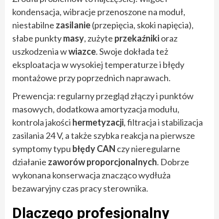
kondensacja, wibracje przenoszone na moduł,
niestabilne
zasilanie
(przepięcia, skoki napięcia),
słabe punkty
masy
, zużyte
przekaźniki
oraz
uszkodzenia w
wiazce
. Swoje dokłada też
eksploatacja w wysokiej temperaturze i błędy
montażowe przy poprzednich naprawach.
Prewencja: regularny przegląd złączy i punktów
masowych, dodatkowa amortyzacja modułu,
kontrola jakości
hermetyzacji
, filtracja i stabilizacja
zasilania 24 V, a także szybka reakcja na pierwsze
symptomy typu
błędy CAN
czy nieregularne
działanie
zaworów proporcjonalnych
. Dobrze
wykonana konserwacja znacząco wydłuża
bezawaryjny czas pracy sterownika.
Dlaczego profesjonalny