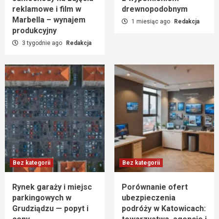
reklamowe i film w
drewnopodobnym
Marbella – wynajem
1 miesiąc ago
Redakcja
produkcyjny
3 tygodnie ago
Redakcja
Bez kategorii
Bez kategorii
Rynek garaży i miejsc
Porównanie ofert
parkingowych w
ubezpieczenia
Grudziądzu — popyt i
podróży w Katowicach: