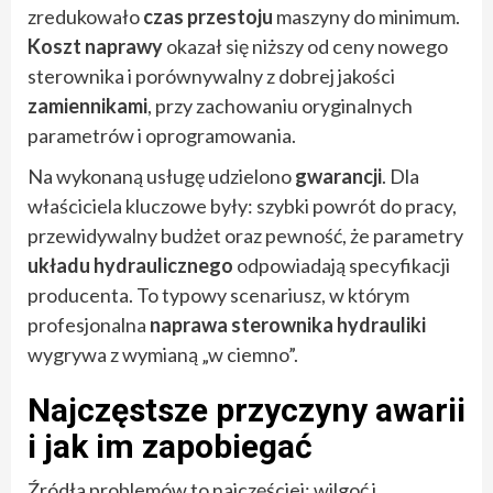
zredukowało
czas przestoju
maszyny do minimum.
Koszt naprawy
okazał się niższy od ceny nowego
sterownika i porównywalny z dobrej jakości
zamiennikami
, przy zachowaniu oryginalnych
parametrów i oprogramowania.
Na wykonaną usługę udzielono
gwarancji
. Dla
właściciela kluczowe były: szybki powrót do pracy,
przewidywalny budżet oraz pewność, że parametry
układu hydraulicznego
odpowiadają specyfikacji
producenta. To typowy scenariusz, w którym
profesjonalna
naprawa sterownika hydrauliki
wygrywa z wymianą „w ciemno”.
Najczęstsze przyczyny awarii
i jak im zapobiegać
Źródła problemów to najczęściej: wilgoć i