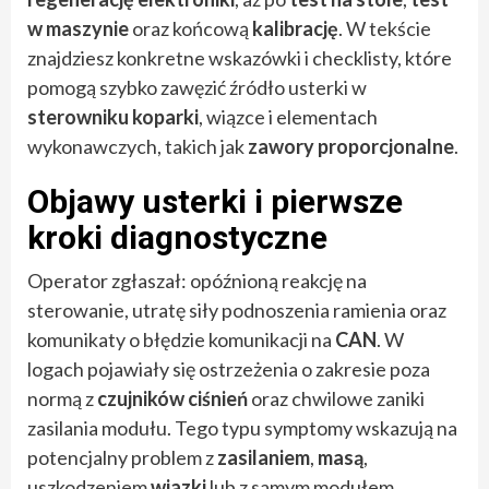
w maszynie
oraz końcową
kalibrację
. W tekście
znajdziesz konkretne wskazówki i checklisty, które
pomogą szybko zawęzić źródło usterki w
sterowniku koparki
, wiązce i elementach
wykonawczych, takich jak
zawory proporcjonalne
.
Objawy usterki i pierwsze
kroki diagnostyczne
Operator zgłaszał: opóźnioną reakcję na
sterowanie, utratę siły podnoszenia ramienia oraz
komunikaty o błędzie komunikacji na
CAN
. W
logach pojawiały się ostrzeżenia o zakresie poza
normą z
czujników ciśnień
oraz chwilowe zaniki
zasilania modułu. Tego typu symptomy wskazują na
potencjalny problem z
zasilaniem
,
masą
,
uszkodzeniem
wiazki
lub z samym modułem