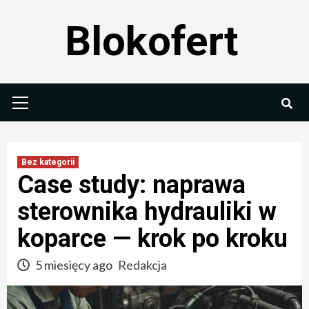
Skip
Blokofert
to
content
Primary
Menu
Bez kategorii
Case study: naprawa
sterownika hydrauliki w
koparce — krok po kroku
5 miesięcy ago
Redakcja