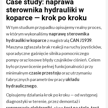
Case study: naprawa
sterownika hydrauliki w
koparce — krok po kroku
W tym studium przypadku opisujemy realny proces,
w którym wykonaliśmy
naprawę sterownika
hydrauliki w koparce
z magistralą
CAN J1939
.
Maszyna zgłaszała brak reakcji na ruchy joysticków,
sporadyczne gaśnięcie silnika pomocniczego
pompy oraz losowe błędy czujników ciśnień. Celem
było przywrócenie pełnej funkcjonalności przy
minimalnym
czasie przestoju
oraz utrzymaniu
fabrycznych parametrów pracy
układu
hydraulicznego
.
Opisujemy działania krok po kroku — od wstępnej
diagnostyki w terenie, przez demontaż i
regenerację elektroniki
, aż po
test na stole
,
test