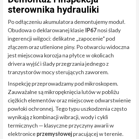
sterownika hydrauliki
Po odłączeniu akumulatora demontujemy moduł.
Obudowa o deklarowanej klasie
IP67
nosi ślady
ingerencji wilgoci: delikatne „zapocenie” pod
złączem oraz utlenione piny. Po otwarciu widoczna
jest miejscowa korozja na płytce w okolicach
drivera wyjść i ślady przegrzania jednego z
tranzystorów mocy sterujących zaworem.
Inspekcję przeprowadzamy pod mikroskopem.
Zauważalne są mikropęknięcia lutów w pobliżu
ciężkich elementów oraz miejscowe odwarstwienie
powłoki ochronnej. Tego typu uszkodzenia często
wynikają z kombinacji wibracji, wody i cykli
termicznych — klasyczne przyczyny awarii w
elektronice
przemysłowej
pracującej w terenie.