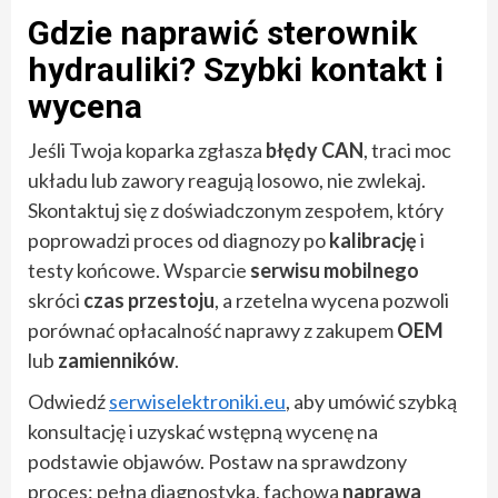
Gdzie naprawić sterownik
hydrauliki? Szybki kontakt i
wycena
Jeśli Twoja koparka zgłasza
błędy CAN
, traci moc
układu lub zawory reagują losowo, nie zwlekaj.
Skontaktuj się z doświadczonym zespołem, który
poprowadzi proces od diagnozy po
kalibrację
i
testy końcowe. Wsparcie
serwisu mobilnego
skróci
czas przestoju
, a rzetelna wycena pozwoli
porównać opłacalność naprawy z zakupem
OEM
lub
zamienników
.
Odwiedź
serwiselektroniki.eu
, aby umówić szybką
konsultację i uzyskać wstępną wycenę na
podstawie objawów. Postaw na sprawdzony
proces: pełna diagnostyka, fachowa
naprawa