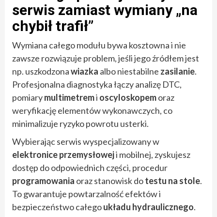
serwis zamiast wymiany „na
chybił trafił”
Wymiana całego modułu bywa kosztowna i nie
zawsze rozwiązuje problem, jeśli jego źródłem jest
np. uszkodzona
wiazka
albo niestabilne
zasilanie
.
Profesjonalna diagnostyka łączy analizę DTC,
pomiary
multimetrem
i
oscyloskopem
oraz
weryfikację elementów wykonawczych, co
minimalizuje ryzyko powrotu usterki.
Wybierając serwis wyspecjalizowany w
elektronice przemysłowej
i mobilnej, zyskujesz
dostęp do odpowiednich części, procedur
programowania
oraz stanowisk do
testu na stole
.
To gwarantuje powtarzalność efektów i
bezpieczeństwo całego
układu hydraulicznego
.