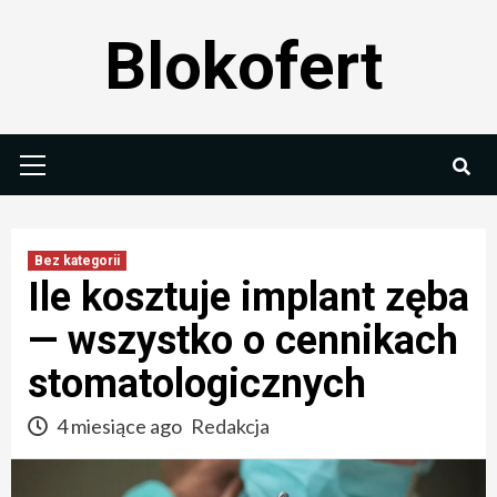
Skip
Blokofert
to
content
Primary
Menu
Bez kategorii
Ile kosztuje implant zęba
— wszystko o cennikach
stomatologicznych
4 miesiące ago
Redakcja