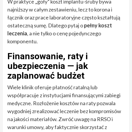
W praktyce „goły” koszt implantu-śruby bywa
najniższy w całym zestawieniu, lecz to korona i
łącznik oraz prace laboratoryjne często kształtują
ostateczną sumę. Dlatego pytaj o
pełny koszt
leczenia
, a nie tylko o cenę pojedynczego
komponentu.
Finansowanie, raty i
ubezpieczenia — jak
zaplanować budżet
Wiele klinik oferuje płatność ratalną lub
współpracuje z instytucjami finansującymi zabiegi
medyczne. Rozłożenie kosztów na raty pozwala
wygodniej zrealizować leczenie bez kompromisów
na jakości materiałów. Zwróć uwagę na RRSO i
warunki umowy, aby faktycznie skorzystać z