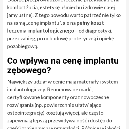
komfort żucia, estetykę uśmiechu i zdrowie całej
jamy ustnej. Z tego powodu warto patrzeć nie tylko
na samą „cenę implantu”, ale na
pełny koszt
leczenia implantologicznego
– od diagnostyki,
przez zabieg, po odbudowę protetyczną i opiekę
pozabiegową.
Co wpływa na cenę implantu
zębowego?
Największy udział w cenie mają materiały i system
implantologiczny. Renomowane marki,
certyfikowane komponenty oraz nowoczesne
rozwiązania (np. powierzchnie ułatwiające
osteointegrację) kosztują więcej, ale często
zapewniają lepszą przewidywalność i dostęp do
części zamiennych w przyszłości. Różnice w jakości