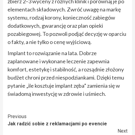
zbierz 2–3 wyceny z różnych klinik i porównaj je po
elementach składowych. Zwróć uwagę na markę
systemu, rodzaj korony, konieczność zabiegów
dodatkowych, gwarancję oraz plan opieki
pozabiegowej. To pozwoli podjąć decyzję w oparciu
o fakty, a nie tylko o cenę wyjściową.
Implant to rozwiązanie na lata. Dobrze
zaplanowane i wykonane leczenie zapewnia
komfort, estetykę i stabilność, a rozsądnie złożony
budżet chroni przed niespodziankami. Dzięki temu
pytanie „ile kosztuje implant zęba” zamienia się w
świadomą inwestycję w zdrowie i uśmiech.
Continue
Previous
Jak radzić sobie z reklamacjami po evencie
Reading
Next