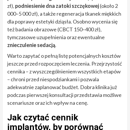
zł),
podniesienie dna zatoki szczękowej
(około 2
000–5 000 zł), a także regeneracja tkanek miękkich
dla poprawy estetyki dziąsła. Osobno wycenia się
też badania obrazowe (CBCT 150–400 zł),
tymczasowe uzupełnienia oraz ewentualne
znieczulenie sedacją
.
Warto zapytać o pełną listę potencjalnych kosztów
jeszcze przed rozpoczęciem leczenia. Przejrzystość
cennika – z wyszczególnieniem wszystkich etapów
– chroni przed niespodziankami i pozwala
adekwatnie zaplanować budżet. Dobra klinika już
podczas pierwszej konsultacji przedstawia możliwe
scenariusze oraz ich wpływ na cenę.
Jak czytać cennik
implantów, by porównać