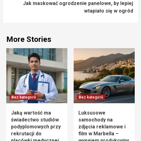
Jak maskować ogrodzenie panelowe, by lepiej
wtapiało się w ogród
More Stories
Bez kategorii
Bez kategorii
Jaką wartość ma
Luksusowe
świadectwo studiów
samochody na
podyplomowych przy
zdjęcia reklamowe i
rekrutacji do
film w Marbella –
placówki medycznej
wynajem produkcyjny