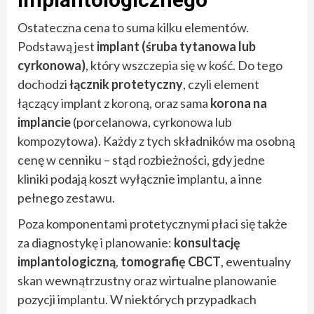
Ostateczna cena to suma kilku elementów.
Podstawą jest
implant (śruba tytanowa lub
cyrkonowa)
, który wszczepia się w kość. Do tego
dochodzi
łącznik protetyczny
, czyli element
łączący implant z koroną, oraz sama
korona na
implancie
(porcelanowa, cyrkonowa lub
kompozytowa). Każdy z tych składników ma osobną
cenę w cenniku – stąd rozbieżności, gdy jedne
kliniki podają koszt wyłącznie implantu, a inne
pełnego zestawu.
Poza komponentami protetycznymi płaci się także
za diagnostykę i planowanie:
konsultację
implantologiczną
,
tomografię CBCT
, ewentualny
skan wewnątrzustny oraz wirtualne planowanie
pozycji implantu. W niektórych przypadkach