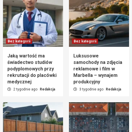
Bez kategorii
Bez kategorii
Jaką wartość ma
Luksusowe
świadectwo studiów
samochody na zdjęcia
podyplomowych przy
reklamowe i film w
rekrutacji do placówki
Marbella – wynajem
medycznej
produkcyjny
2 tygodnie ago
Redakcja
3 tygodnie ago
Redakcja