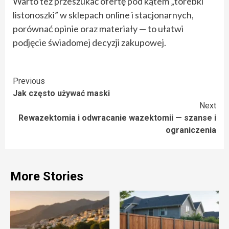
Warto też przeszukać ofertę pod kątem „torebki
listonoszki” w sklepach online i stacjonarnych,
porównać opinie oraz materiały — to ułatwi
podjęcie świadomej decyzji zakupowej.
Continue
Previous
Jak często używać maski
Reading
Next
Rewazektomia i odwracanie wazektomii — szanse i
ograniczenia
More Stories