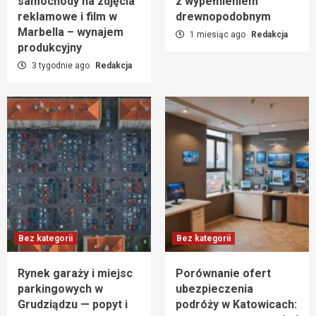
samochody na zdjęcia
z wypełnieniem
reklamowe i film w
drewnopodobnym
Marbella – wynajem
1 miesiąc ago
Redakcja
produkcyjny
3 tygodnie ago
Redakcja
Bez kategorii
Bez kategorii
Rynek garaży i miejsc
Porównanie ofert
parkingowych w
ubezpieczenia
Grudziądzu — popyt i
podróży w Katowicach: