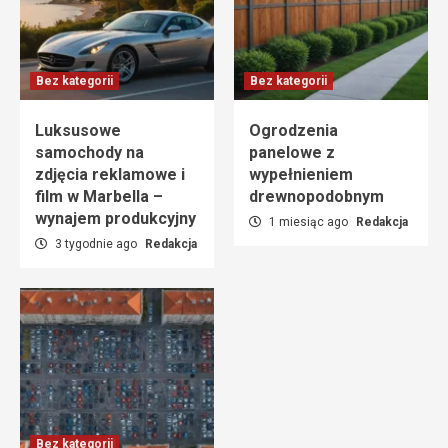
Bez kategorii
Bez kategorii
Luksusowe
Ogrodzenia
samochody na
panelowe z
zdjęcia reklamowe i
wypełnieniem
film w Marbella –
drewnopodobnym
wynajem produkcyjny
1 miesiąc ago
Redakcja
3 tygodnie ago
Redakcja
Bez kategorii