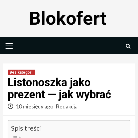
Skip
Blokofert
to
content
Primary
Menu
Bez kategorii
Listonoszka jako
prezent — jak wybrać
10 miesięcy ago
Redakcja
Spis treści