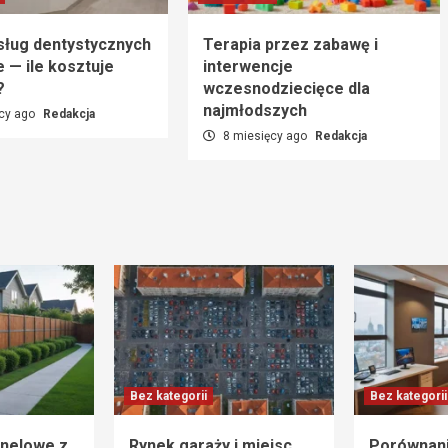
sług dentystycznych
Terapia przez zabawę i
e — ile kosztuje
interwencje
?
wczesnodziecięce dla
najmłodszych
cy ago
Redakcja
8 miesięcy ago
Redakcja
Bez kategorii
Bez kategorii
nelowe z
Rynek garaży i miejsc
Porównani