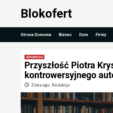
Skip
Blokofert
to
content
Strona Domowa
Biznes
Dom
Firmy
Aktualności
Przyszłość Piotra Krys
kontrowersyjnego aut
2 lata ago
Redakcja