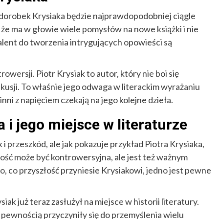
i dorobek Krysiaka będzie najprawdopodobniej ciągle
 że ma w głowie wiele pomysłów na nowe książki i nie
alent do tworzenia intrygujących opowieści są
owersji. Piotr Krysiak to autor, który nie boi się
usji. To właśnie jego odwaga w literackim wyrażaniu
inni z napięciem czekają na jego kolejne dzieła.
 i jego miejsce w literaturze
 i przeszkód, ale jak pokazuje przykład Piotra Krysiaka,
ść może być kontrowersyjna, ale jest też ważnym
to, co przyszłość przyniesie Krysiakowi, jedno jest pewne
iak już teraz zasłużył na miejsce w historii literatury.
z pewnością przyczyniły się do przemyślenia wielu