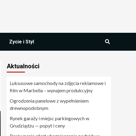
Zycie i Styl
Aktualności
Luksusowe samochody na zdjęcia reklamowe i
film w Marbella – wynajem produkcyjny
Ogrodzenia panelowe z wypełnieniem
drewnopodobnym
Rynek garaży i miejsc parkingowych w
Grudziądzu — popyt i ceny
Porównanie ofert ubezpieczenia podróży w