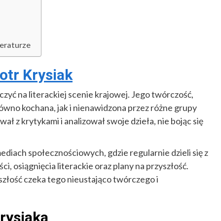
teraturze
otr Krysiak
oczyć na literackiej scenie krajowej. Jego twórczość,
równo kochana, jak i nienawidzona przez różne grupy
ł z krytykami i analizował swoje dzieła, nie bojąc się
diach społecznościowych, gdzie regularnie dzieli się z
i, osiągnięcia literackie oraz plany na przyszłość.
yszłość czeka tego nieustająco twórczego i
Krysiaka