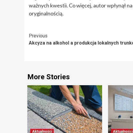
ważnych kwestii. Co więcej, autor wpłynął na
oryginalnością.
Continue
Previous
Akcyza na alkohol a produkcja lokalnych trun
Reading
More Stories
Aktualności
Aktualności