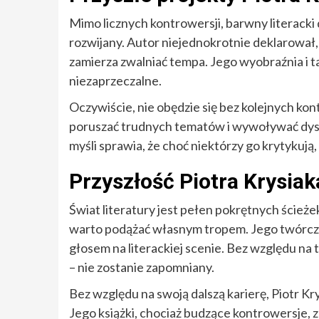
Mimo licznych kontrowersji, barwny literack
rozwijany. Autor niejednokrotnie deklarował,
zamierza zwalniać tempa. Jego wyobraźnia i t
niezaprzeczalne.
Oczywiście, nie obędzie się bez kolejnych kontr
poruszać trudnych tematów i wywoływać dysk
myśli sprawia, że choć niektórzy go krytykują, 
Przyszłość Piotra Krysiaka
Świat literatury jest pełen pokrętnych ścieżek
warto podążać własnym tropem. Jego twórczo
głosem na literackiej scenie. Bez względu na 
– nie zostanie zapomniany.
Bez względu na swoją dalszą karierę, Piotr Krys
Jego książki, chociaż budzące kontrowersje, 