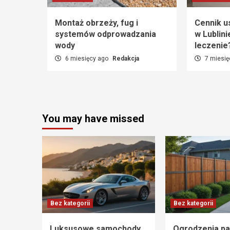
Montaż obrzeży, fug i
Cennik u
systemów odprowadzania
w Lublini
wody
leczenie
6 miesięcy ago
Redakcja
7 miesię
You may have missed
Bez kategorii
Bez kategorii
Luksusowe samochody
Ogrodzenia pa