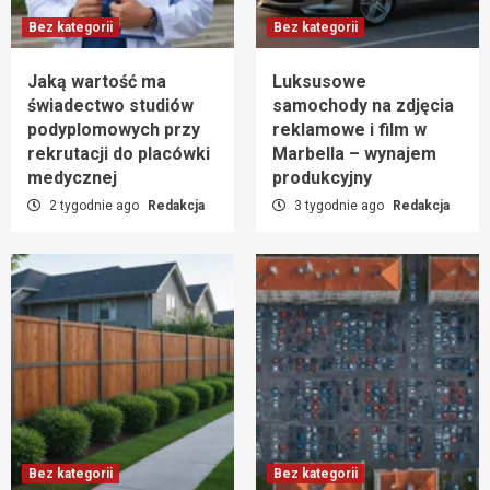
Bez kategorii
Bez kategorii
Jaką wartość ma
Luksusowe
świadectwo studiów
samochody na zdjęcia
podyplomowych przy
reklamowe i film w
rekrutacji do placówki
Marbella – wynajem
medycznej
produkcyjny
2 tygodnie ago
Redakcja
3 tygodnie ago
Redakcja
Bez kategorii
Bez kategorii