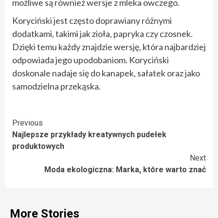
możliwe są również wersje z mleka owczego.
Koryciński jest często doprawiany różnymi
dodatkami, takimi jak zioła, papryka czy czosnek.
Dzięki temu każdy znajdzie wersję, która najbardziej
odpowiada jego upodobaniom. Koryciński
doskonale nadaje się do kanapek, sałatek oraz jako
samodzielna przekąska.
Continue
Previous
Najlepsze przykłady kreatywnych pudełek
Reading
produktowych
Next
Moda ekologiczna: Marka, które warto znać
More Stories