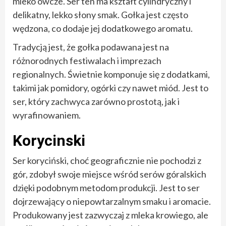
mleko owcze. Ser ten ma kształt cylindryczny i
delikatny, lekko słony smak. Gołka jest często
wędzona, co dodaje jej dodatkowego aromatu.
Tradycją jest, że gołka podawana jest na
różnorodnych festiwalach i imprezach
regionalnych. Świetnie komponuje się z dodatkami,
takimi jak pomidory, ogórki czy nawet miód. Jest to
ser, który zachwyca zarówno prostotą, jak i
wyrafinowaniem.
Korycinski
Ser koryciński, choć geograficznie nie pochodzi z
gór, zdobył swoje miejsce wśród serów góralskich
dzięki podobnym metodom produkcji. Jest to ser
dojrzewający o niepowtarzalnym smaku i aromacie.
Produkowany jest zazwyczaj z mleka krowiego, ale