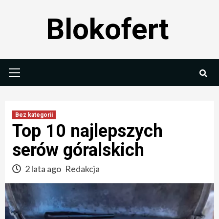
Skip
Blokofert
to
content
Primary
Menu
Bez kategorii
Top 10 najlepszych
serów góralskich
2 lata ago
Redakcja