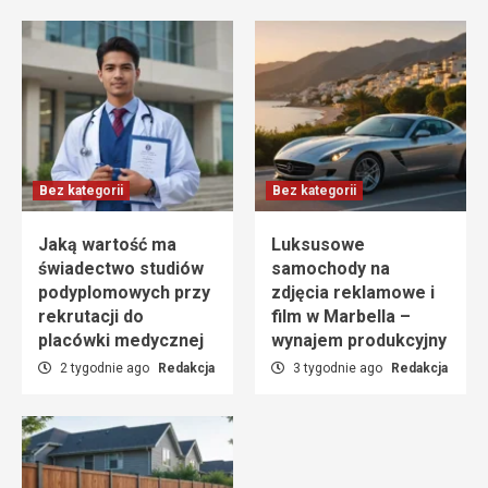
Bez kategorii
Bez kategorii
Jaką wartość ma
Luksusowe
świadectwo studiów
samochody na
podyplomowych przy
zdjęcia reklamowe i
rekrutacji do
film w Marbella –
placówki medycznej
wynajem produkcyjny
2 tygodnie ago
Redakcja
3 tygodnie ago
Redakcja