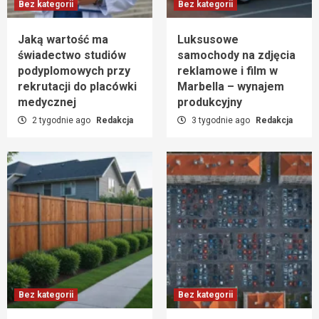
Bez kategorii
Bez kategorii
Jaką wartość ma
Luksusowe
świadectwo studiów
samochody na zdjęcia
podyplomowych przy
reklamowe i film w
rekrutacji do placówki
Marbella – wynajem
medycznej
produkcyjny
2 tygodnie ago
Redakcja
3 tygodnie ago
Redakcja
Bez kategorii
Bez kategorii