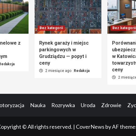
Bez kategorii
Bez kategorii
nelowe z
Rynek garaży i miejsc
Porównani
parkingowych w
ubezpiecz
nym
Grudziądzu — popyt i
w Katowic
ceny
towarzyst
Redakcja
ceny
2 miesiące ago
Redakcja
2 miesiąc
toryzacja
Nauka
Rozrywka
Uroda
Zdrowie
Zyci
opyright © All rights reserved.
|
CoverNews
by AF theme