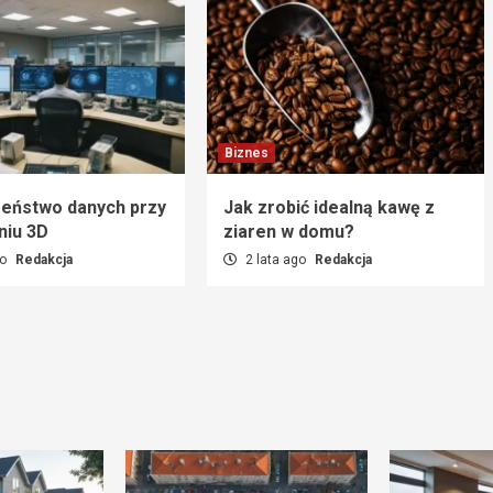
Biznes
eństwo danych przy
Jak zrobić idealną kawę z
niu 3D
ziaren w domu?
go
Redakcja
2 lata ago
Redakcja