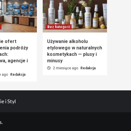
Bez kategorii
e ofert
Używanie alkoholu
enia podróży
etylowego w naturalnych
ach:
kosmetykach — plusy i
wa, agencje i
minusy
2 miesiące ago
Redakcja
e ago
Redakcja
e i Styl
s.