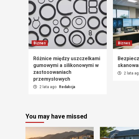
Biznes
Biznes
Różnice między uszczelkami
Bezpiecz
gumowymi a silikonowymi w
skanowa
zastosowaniach
2 lata a
przemysłowych
2 lata ago
Redakcja
You may have missed