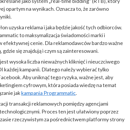
kreślane jako system „real-time bidding” (RTB), który
owej opartym na wynikach. Oznacza to, że zarówno
yniki.
łon uzyska reklama i jaka będzie jakość tych odbiorców.
ammatic to maksymalizacja świadomości marki i
w efektywnej cenie. Dla reklamodawców bardzo ważne
, gdzie się znajdują i czym są zainteresowani.
st wysoka liczba nieważnych kliknięć i nieuczciwego
 każdej kampanii. Dlatego należy wybierać tylko
acebook. Aby uniknąć tego ryzyka, ważne jest, aby
rketingiem cyfrowym, która posiada wiedzę na temat
ązanie jak
kampania Programmatic
.
acji transakcji reklamowych pomiędzy agencjami
echnologicznymi. Proces ten jest ułatwiony poprzez
czasie rzeczywistym za pośrednictwem platformy strony