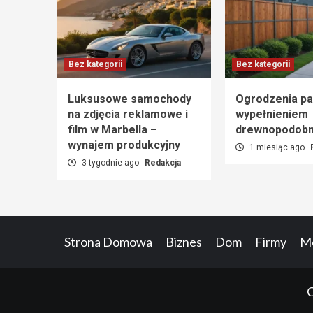
Bez kategorii
Bez kategorii
Luksusowe samochody
Ogrodzenia pa
na zdjęcia reklamowe i
wypełnieniem
film w Marbella –
drewnopodob
wynajem produkcyjny
1 miesiąc ago
3 tygodnie ago
Redakcja
Strona Domowa
Biznes
Dom
Firmy
Mo
C