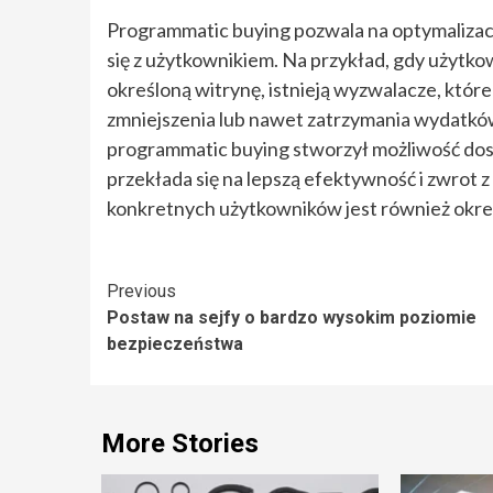
Programmatic buying pozwala na optymalizację
się z użytkownikiem. Na przykład, gdy użytk
określoną witrynę, istnieją wyzwalacze, któ
zmniejszenia lub nawet zatrzymania wydatkó
programmatic buying stworzył możliwość do
przekłada się na lepszą efektywność i zwrot 
konkretnych użytkowników jest również okre
Continue
Previous
Postaw na sejfy o bardzo wysokim poziomie
Reading
bezpieczeństwa
More Stories