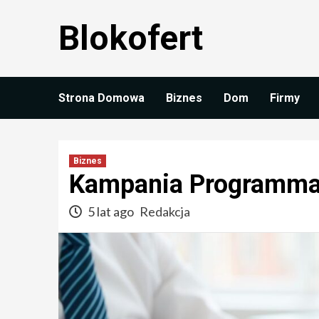
Skip
Blokofert
to
content
Strona Domowa
Biznes
Dom
Firmy
Biznes
Kampania Programma
5 lat ago
Redakcja