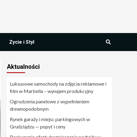
Zycie i Styl
Aktualności
Luksusowe samochody na zdjęcia reklamowe i
film w Marbella – wynajem produkcyjny
Ogrodzenia panelowe z wypełnieniem
drewnopodobnym
Rynek garaży i miejsc parkingowych w
Grudziądzu — popyt i ceny
Porównanie ofert ubezpieczenia podróży w