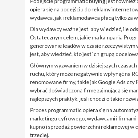
Podejście programmatic buying jest również o
opiera się na podejściu do reklamy internet
wydawca, jak i reklamodawca płacą tylko za w
Dla wydawcy ważne jest, aby wiedzieć, ile ods
Ostatecznym celem, jakie ma kampania Progr
generowanie leadów w czasie rzeczywistym 
jest, aby wiedzieć, kto jest ich grupą docelową
Głównym wyzwaniem w dzisiejszych czasach je
ruchu, który może negatywnie wpłynąć na ROI
renomowane firmy, takie jak Google Ads czy F
wybrać doświadczoną firmę zajmującą się ma
najlepszych praktyk, jeśli chodzi o takie rozwi
Proces programmatic opiera się na automatyz
marketingu cyfrowego, wydawcami i firmami t
kupno i sprzedaż powierzchni reklamowej w 
trzeciej.