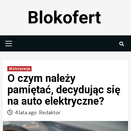
Skip
Blokofert
to
content
Primary
Menu
Motoryzacja
O czym należy
pamiętać, decydując się
na auto elektryczne?
4 lata ago
Redaktor