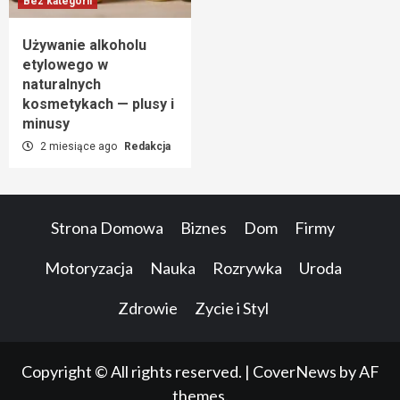
Bez kategorii
Używanie alkoholu
etylowego w
naturalnych
kosmetykach — plusy i
minusy
2 miesiące ago
Redakcja
Strona Domowa
Biznes
Dom
Firmy
Motoryzacja
Nauka
Rozrywka
Uroda
Zdrowie
Zycie i Styl
Copyright © All rights reserved.
|
CoverNews
by AF
themes.