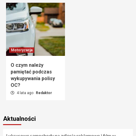
Motoryzacja
O czym należy
pamiętać podczas
wykupywania polisy
OC?
4 lata ago
Redaktor
Aktualności
Luksusowe samochody na zdjęcia reklamowe i film w