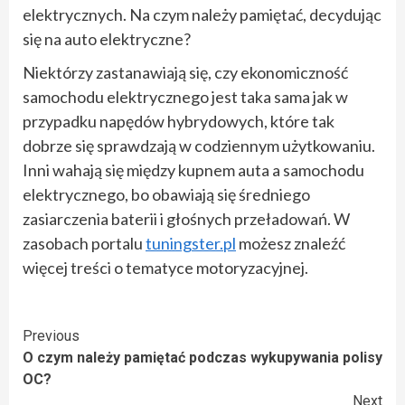
elektrycznych. Na czym należy pamiętać, decydując
się na auto elektryczne?
Niektórzy zastanawiają się, czy ekonomiczność
samochodu elektrycznego jest taka sama jak w
przypadku napędów hybrydowych, które tak
dobrze się sprawdzają w codziennym użytkowaniu.
Inni wahają się między kupnem auta a samochodu
elektrycznego, bo obawiają się średniego
zasiarczenia baterii i głośnych przeładowań. W
zasobach portalu
tuningster.pl
możesz znaleźć
więcej treści o tematyce motoryzacyjnej.
Continue
Previous
O czym należy pamiętać podczas wykupywania polisy
Reading
OC?
Next